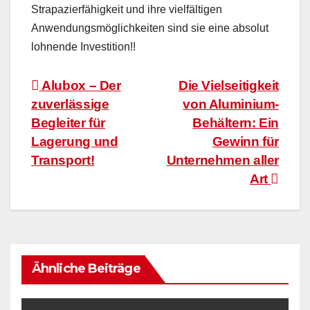
Strapazierfähigkeit und ihre vielfältigen
Anwendungsmöglichkeiten sind sie eine absolut
lohnende Investition!!
Beitragsnavigation
Alubox – Der
Die Vielseitigkeit
zuverlässige
von Aluminium-
Begleiter für
Behältern: Ein
Lagerung und
Gewinn für
Transport!
Unternehmen aller
Art
Ähnliche Beiträge