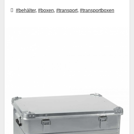
#behälter
,
#boxen
,
#transport
,
#transportboxen