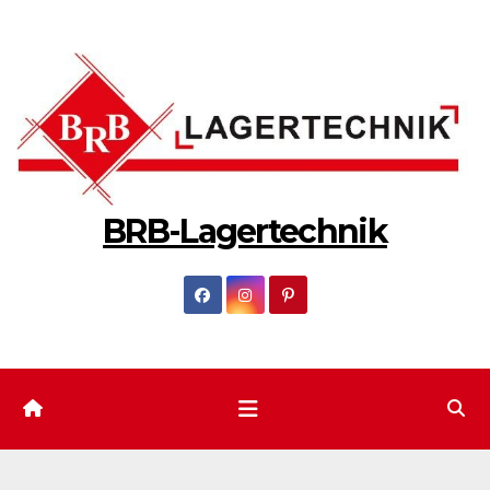
Zum
Inhalt
springen
BRB-Lagertechnik