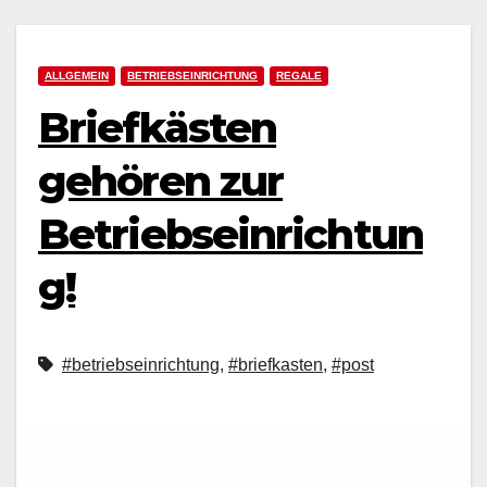
ALLGEMEIN
BETRIEBSEINRICHTUNG
REGALE
Briefkästen
gehören zur
Betriebseinrichtun
g!
#betriebseinrichtung
,
#briefkasten
,
#post