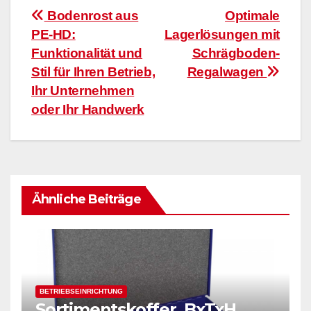
Beitragsnavigation
Bodenrost aus
Optimale
PE-HD:
Lagerlösungen mit
Funktionalität und
Schrägboden-
Stil für Ihren Betrieb,
Regalwagen
Ihr Unternehmen
oder Ihr Handwerk
Ähnliche Beiträge
BETRIEBSEINRICHTUNG
Sortimentskoffer, BxTxH