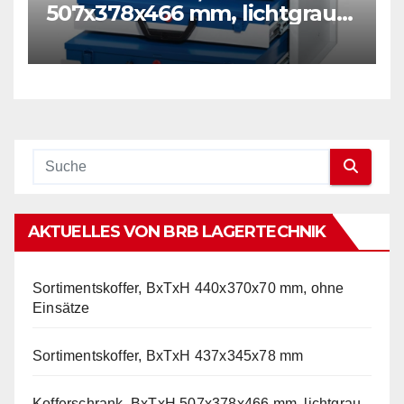
507x378x466 mm, lichtgrau
RAL 7035
AKTUELLES VON BRB LAGERTECHNIK
Sortimentskoffer, BxTxH 440x370x70 mm, ohne
Einsätze
Sortimentskoffer, BxTxH 437x345x78 mm
Kofferschrank, BxTxH 507x378x466 mm, lichtgrau