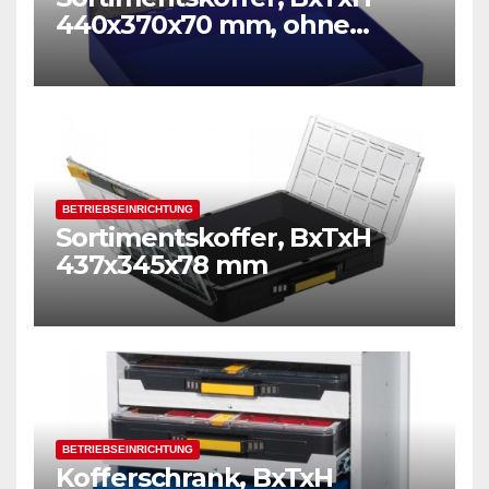
440x370x70 mm, ohne
Einsätze
BETRIEBSEINRICHTUNG
Sortimentskoffer, BxTxH
437x345x78 mm
BETRIEBSEINRICHTUNG
Kofferschrank, BxTxH