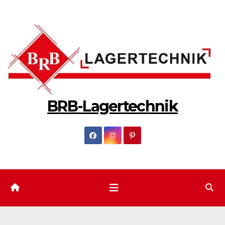
Zum
Inhalt
springen
BRB-Lagertechnik