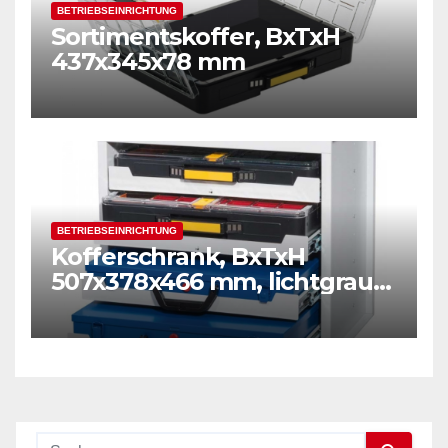
BETRIEBSEINRICHTUNG
Sortimentskoffer, BxTxH
437x345x78 mm
BETRIEBSEINRICHTUNG
Kofferschrank, BxTxH
507x378x466 mm, lichtgrau
RAL 7035