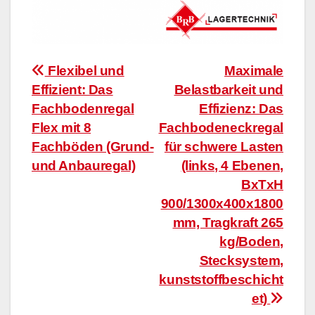
Beitragsnavigation
Flexibel und
Maximale
Effizient: Das
Belastbarkeit und
Fachbodenregal
Effizienz: Das
Flex mit 8
Fachbodeneckregal
Fachböden (Grund-
für schwere Lasten
und Anbauregal)
(links, 4 Ebenen,
BxTxH
900/1300x400x1800
mm, Tragkraft 265
kg/Boden,
Stecksystem,
kunststoffbeschicht
et)