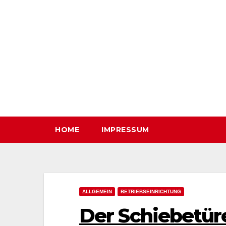
Zum
Inhalt
springen
HOME
IMPRESSUM
ALLGEMEIN
BETRIEBSEINRICHTUNG
Der Schiebetür