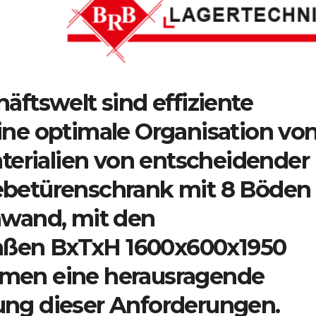
äftswelt sind effiziente
ine optimale Organisation vo
rialien von entscheidender
ebetürenschrank mit 8 Böden
nwand, mit den
ßen BxTxH 1600x600x1950
hmen eine herausragende
ung dieser Anforderungen.