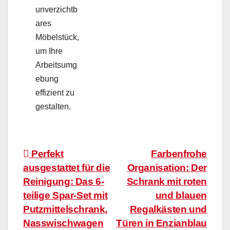
unverzichtb
ares
Möbelstück,
um Ihre
Arbeitsumg
ebung
effizient zu
gestalten.
Beitragsnavigation
Perfekt
Farbenfrohe
ausgestattet für die
Organisation: Der
Reinigung: Das 6-
Schrank mit roten
teilige Spar-Set mit
und blauen
Putzmittelschrank,
Regalkästen und
Nasswischwagen
Türen in Enzianblau