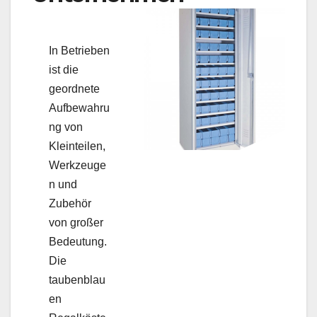
In Betrieben
ist die
geordnete
Aufbewahru
ng von
Kleinteilen,
Werkzeuge
n und
Zubehör
von großer
Bedeutung.
Die
taubenblau
en