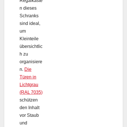
Regalkäste
n dieses
Schranks
sind ideal,
um
Kleinteile
übersichtlic
h zu
organisiere
n.
Die
Türen in
Lichtgrau
(RAL 7035)
schützen
den Inhalt
vor Staub
und