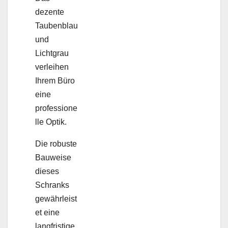
dezente
Taubenblau
und
Lichtgrau
verleihen
Ihrem Büro
eine
professione
lle Optik.
Die robuste
Bauweise
dieses
Schranks
gewährleist
et eine
langfristige