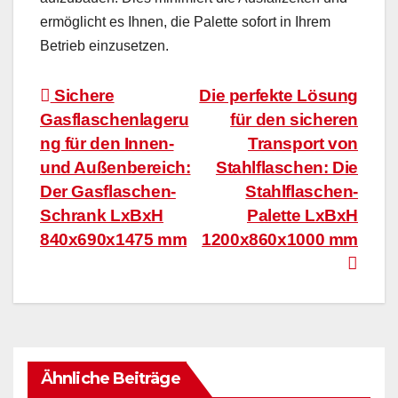
ermöglicht es Ihnen, die Palette sofort in Ihrem
Betrieb einzusetzen.
Beitragsnavigation
Sichere
Die perfekte Lösung
Gasflaschenlageru
für den sicheren
ng für den Innen-
Transport von
und Außenbereich:
Stahlflaschen: Die
Der Gasflaschen-
Stahlflaschen-
Schrank LxBxH
Palette LxBxH
840x690x1475 mm
1200x860x1000 mm
Ähnliche Beiträge