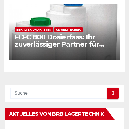
BEHÄLTER UND KÄSTEN
UMWELTTECHNIK
FD-C 800 Dosierfass: Ihr
zuverlässiger Partner für
große Volumen
AKTUELLES VON BRB LAGERTECHNIK