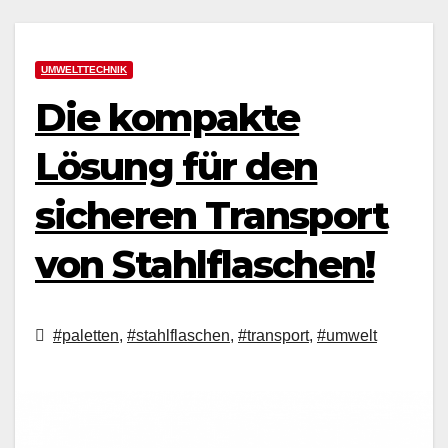
UMWELTTECHNIK
Die kompakte
Lösung für den
sicheren Transport
von Stahlflaschen!
#paletten
,
#stahlflaschen
,
#transport
,
#umwelt