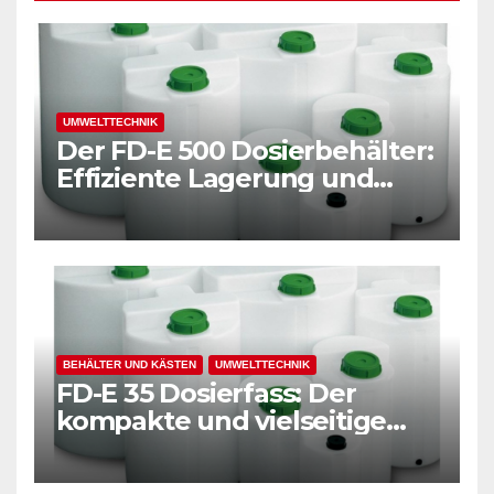
UMWELTTECHNIK
Der FD-E 500 Dosierbehälter:
Effiziente Lagerung und
präzise Dosierung für
moderne Unternehmen
BEHÄLTER UND KÄSTEN
UMWELTTECHNIK
FD-E 35 Dosierfass: Der
kompakte und vielseitige
Kunststoffbehälter
Einführung: