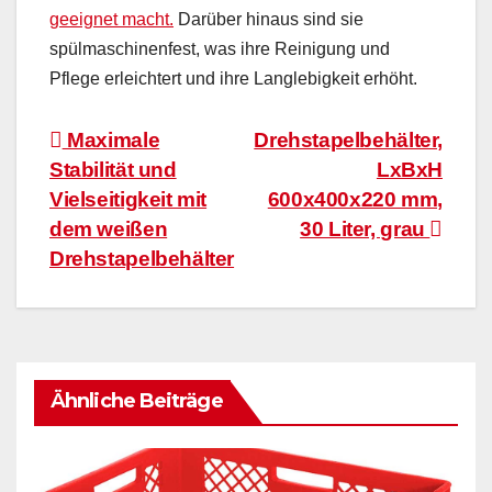
geeignet macht.
Darüber hinaus sind sie
spülmaschinenfest, was ihre Reinigung und
Pflege erleichtert und ihre Langlebigkeit erhöht.
Beitragsnavigation
Maximale
Drehstapelbehälter,
Stabilität und
LxBxH
Vielseitigkeit mit
600x400x220 mm,
dem weißen
30 Liter, grau
Drehstapelbehälter
Ähnliche Beiträge