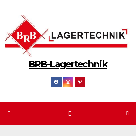
Zum
Inhalt
springen
BRB-Lagertechnik