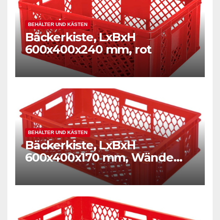
BEHÄLTER UND KÄSTEN
Bäckerkiste, LxBxH
600x400x240 mm, rot
BEHÄLTER UND KÄSTEN
Bäckerkiste, LxBxH
600x400x170 mm, Wände
und Boden durchbrochen,
Gewicht 1,50 kg, rot