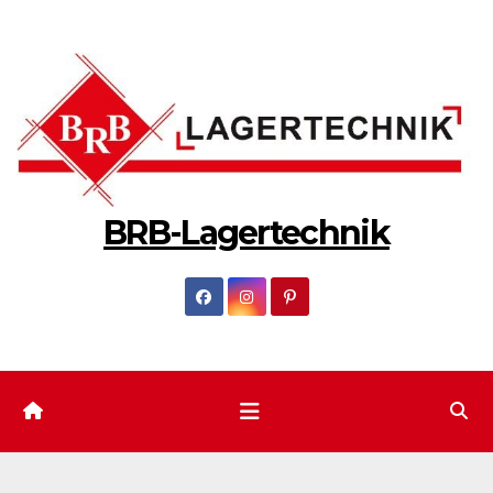
Zum
Inhalt
springen
BRB-Lagertechnik