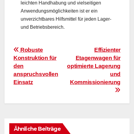
leichten Handhabung und vielseitigen
Anwendungsmöglichkeiten ist er ein
unverzichtbares Hilfsmittel für jeden Lager-
und Betriebsbereich.
Beitragsnavigation
Robuste
Effizienter
Konstruktion für
Etagenwagen für
den
optimierte Lagerung
anspruchsvollen
und
Einsatz
Kommissionierung
Ähnliche Beiträge