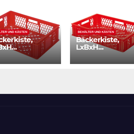
LTER UND KÄSTEN
BEHÄLTER UND KÄSTEN
ckerkiste,
Bäckerkiste,
BxH
LxBxH
0x400x170 mm,
600x400x130 m
nde und
Wände und
den
Boden
rchbrochen,
durchbrochen,
icht 1,50 kg,
Gewicht 1,40 kg,
rot