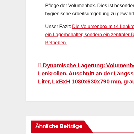
Pflege der Volumenbox. Dies ist besonder
hygienische Arbeitsumgebung zu gewährl
Unser Fazit:
Die Volumenbox mit 4 Lenkrol
ein Lagerbehälter, sondern ein zentraler B
Betrieben.
Beitragsnavigation
Dynamische Lagerung: Volumenbo
Lenkrollen, Auschnitt an der Längsse
Liter, LxBxH 1030x630x790 mm, gra
Ähnliche Beiträge