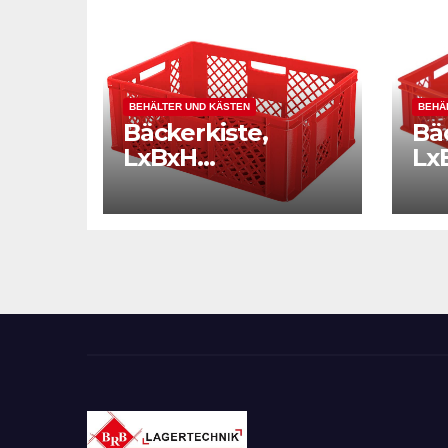
BEHÄLTER UND KÄSTEN
BEHÄ
Bäckerkiste,
Bä
LxBxH
Lx
600x400x240 mm,
60
rot
Wä
Bo
du
Gew
rot