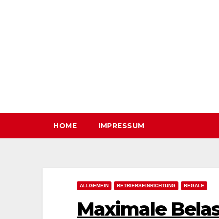
Zum
Inhalt
springen
HOME
IMPRESSUM
ALLGEMEIN
BETRIEBSEINRICHTUNG
REGALE
Maximale Belas