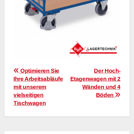
Beitragsnavigation
Optimieren Sie
Der Hoch-
Ihre Arbeitsabläufe
Etagenwagen mit 2
mit unserem
Wänden und 4
vielseitigen
Böden
Tischwagen