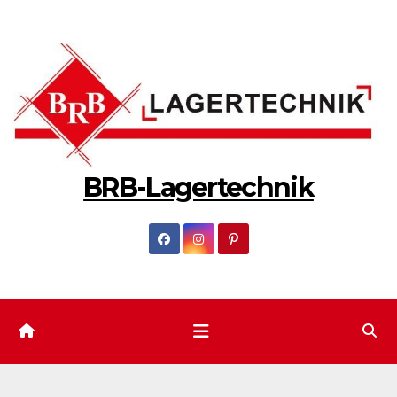
Zum
Inhalt
springen
BRB-Lagertechnik