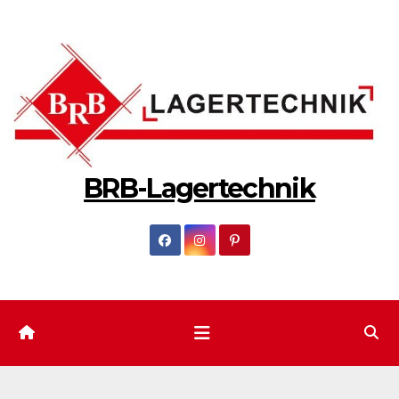
Zum
Inhalt
springen
BRB-Lagertechnik