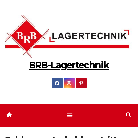
Zum
Inhalt
springen
BRB-Lagertechnik