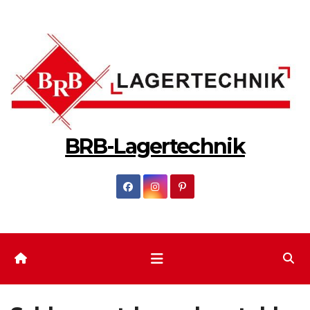
Zum
Inhalt
springen
BRB-Lagertechnik