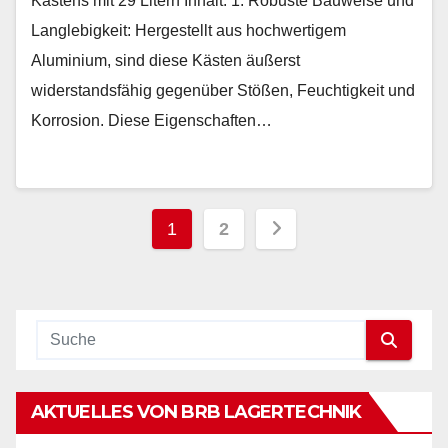
Kastens mit 29 Litern Inhalt: 1. Robuste Bauweise und
Langlebigkeit: Hergestellt aus hochwertigem
Aluminium, sind diese Kästen äußerst
widerstandsfähig gegenüber Stößen, Feuchtigkeit und
Korrosion. Diese Eigenschaften…
Seitennummerieru
1
2
der
Beiträge
AKTUELLES VON BRB LAGERTECHNIK