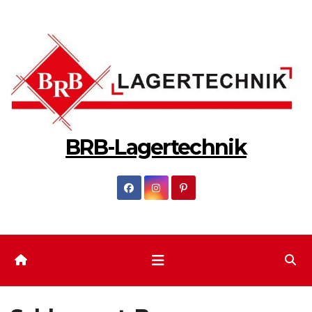
Zum
Inhalt
springen
BRB-Lagertechnik