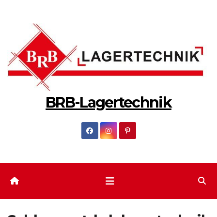
Zum
Inhalt
springen
BRB-Lagertechnik