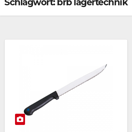
Schlagwort:
brb lagertechnik