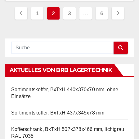
Seitennummerierung
1
2
3
…
6
der
Beiträge
AKTUELLES VON BRB LAGERTECHNIK
Sortimentskoffer, BxTxH 440x370x70 mm, ohne
Einsätze
Sortimentskoffer, BxTxH 437x345x78 mm
Kofferschrank, BxTxH 507x378x466 mm, lichtgrau
RAL 7035