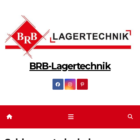
Zum
Inhalt
springen
BRB-Lagertechnik