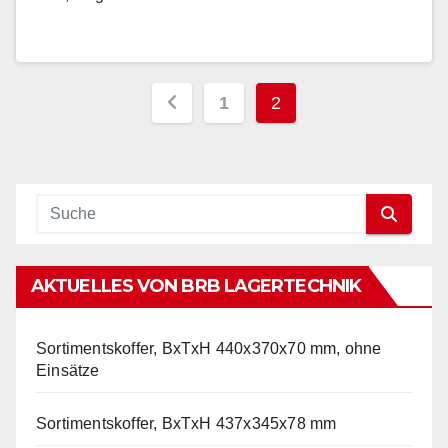
Seitennummerieru
1
2
der
Beiträge
AKTUELLES VON BRB LAGERTECHNIK
Sortimentskoffer, BxTxH 440x370x70 mm, ohne
Einsätze
Sortimentskoffer, BxTxH 437x345x78 mm