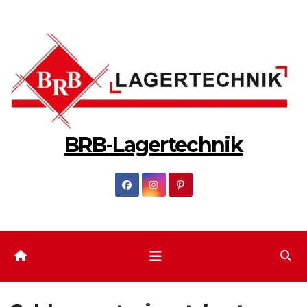
Zum
Inhalt
springen
BRB-Lagertechnik