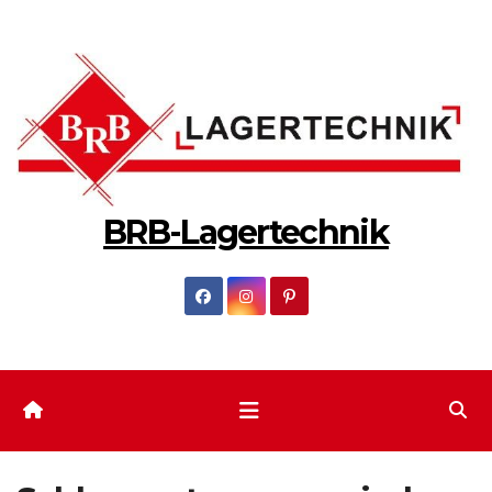
Zum
Inhalt
springen
BRB-Lagertechnik