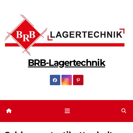
Zum
Inhalt
springen
BRB-Lagertechnik