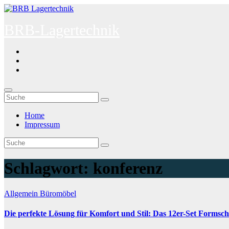
Zum
Inhalt
BRB-Lagertechnik
springen
Home
Impressum
Schlagwort:
konferenz
Allgemein
Büromöbel
Die perfekte Lösung für Komfort und Stil: Das 12er-Set Formsch