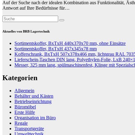
Auf der Suche nach der idealen Kombination aus Funktionalität, Ästhe
Antwort auf Ihre Bedürfnisse für…
Aktuelles von BRB Lagertechnik
Sortimentskoffer, BxTxH 440x370x70 mm, ohne Einsätze
Sortimentskoffer, BxTxH 437x345x78 mm
Kofferschrank, BxTxH 507x378x466 mm, lichtgrau RAL 703
Lieferschein-Taschen DIN lang, Polyethylen-Folie, LxB 240×
Messer, 325 mm lang, spülmaschinenfest, Klinge mit Spezialsc
Kategorien
Allgemein
Behälter und Kästen
Betriebseinrichtung
Büromöbel
Erste Hilfe
Organisation im Büro
Regale
Transportgeräte
Umwelttechnik