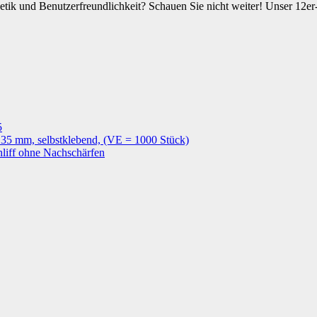
tik und Benutzerfreundlichkeit? Schauen Sie nicht weiter! Unser 12er-
5
135 mm, selbstklebend, (VE = 1000 Stück)
hliff ohne Nachschärfen