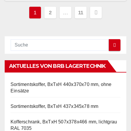
Seitennummerierung
1
2
…
11
der
Beiträge
AKTUELLES VON BRB LAGERTECHNIK
Sortimentskoffer, BxTxH 440x370x70 mm, ohne
Einsätze
Sortimentskoffer, BxTxH 437x345x78 mm
Kofferschrank, BxTxH 507x378x466 mm, lichtgrau
RAL 7035