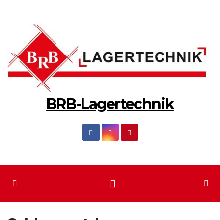
Zum
Inhalt
springen
BRB-Lagertechnik