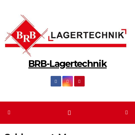
Zum
Inhalt
springen
BRB-Lagertechnik