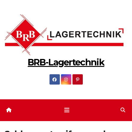
Zum
Inhalt
springen
BRB-Lagertechnik