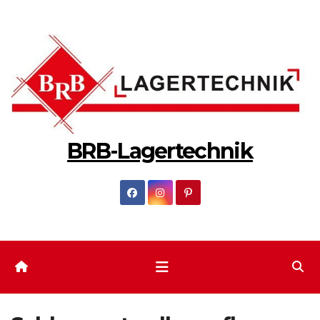
Zum
Inhalt
springen
BRB-Lagertechnik