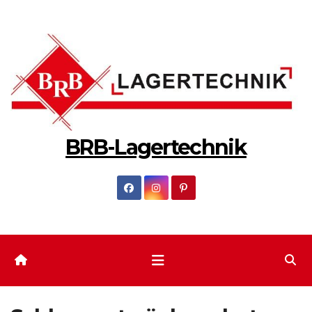
Zum
Inhalt
springen
BRB-Lagertechnik