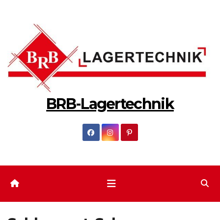
Zum
Inhalt
springen
BRB-Lagertechnik