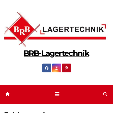
Zum
Inhalt
springen
BRB-Lagertechnik