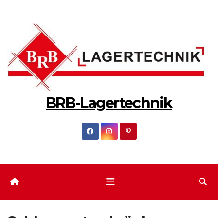
Zum
Inhalt
springen
BRB-Lagertechnik