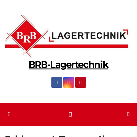
Zum
Inhalt
springen
BRB-Lagertechnik