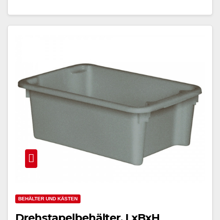
BEHÄLTER UND KÄSTEN
Drehstapelbehälter, LxBxH