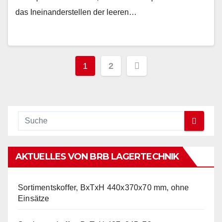
das Ineinanderstellen der leeren…
Seitennummerieru
1
2
der
Beiträge
AKTUELLES VON BRB LAGERTECHNIK
Sortimentskoffer, BxTxH 440x370x70 mm, ohne
Einsätze