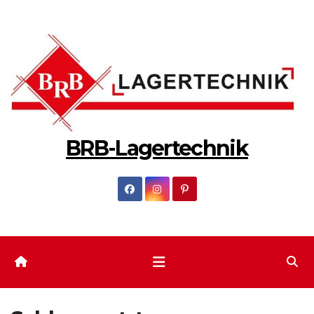
Zum
Inhalt
springen
BRB-Lagertechnik