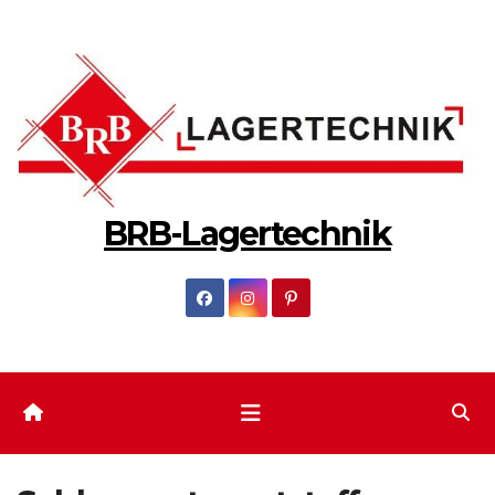
Zum
Inhalt
springen
BRB-Lagertechnik