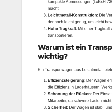
kompakte Abmessungen (LxBxH 730x
macht.
Leichtmetall-Konstruktion
: Die V
dennoch leicht genug, um leicht be
Hohe Tragkraft
: Mit einer Tragkra
transportieren.
Warum ist ein Trans
wichtig?
Ein Transportwagen aus Leichtmetall biete
Effizienzsteigerung
: Der Wagen erm
die Effizienz in Lagerhäusern, Wer
Schonung der Rücken
: Der Einsa
Mitarbeiter, da schwere Lasten nic
Sicherheit
: Der Wagen ist stabil un