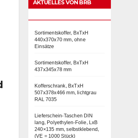
AKTUELLES VON BRB
LAGERTECHNIK
Sortimentskoffer, BxTxH
440x370x70 mm, ohne
Einsätze
Sortimentskoffer, BxTxH
437x345x78 mm
d
Kofferschrank, BxTxH
507x378x466 mm, lichtgrau
RAL 7035
Lieferschein-Taschen DIN
lang, Polyethylen-Folie, LxB
240×135 mm, selbstklebend,
(VE = 1000 Stück)