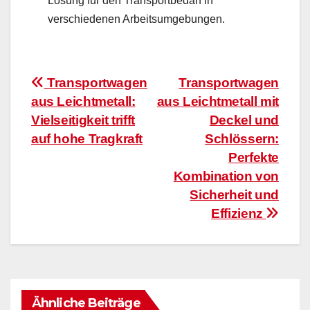
Lösung für den Transportbedarf in
verschiedenen Arbeitsumgebungen.
Beitragsnavigation
Transportwagen
Transportwagen
aus Leichtmetall:
aus Leichtmetall mit
Vielseitigkeit trifft
Deckel und
auf hohe Tragkraft
Schlössern:
Perfekte
Kombination von
Sicherheit und
Effizienz
Ähnliche Beiträge