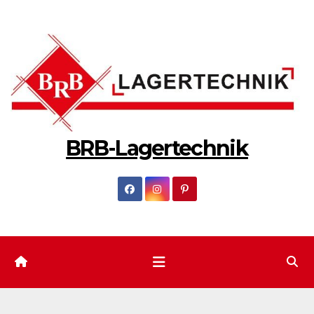
Zum
Inhalt
springen
BRB-Lagertechnik