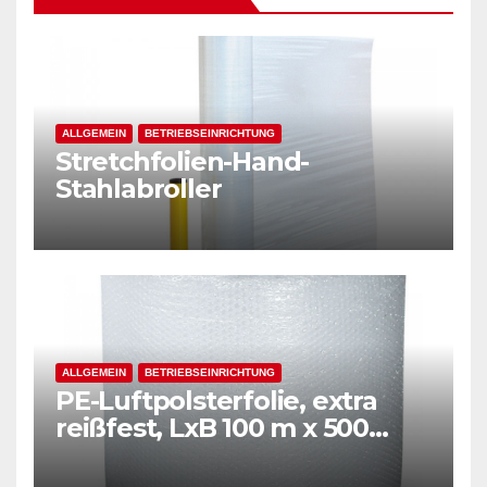
ALLGEMEIN
BETRIEBSEINRICHTUNG
Stretchfolien-Hand-
Stahlabroller
ALLGEMEIN
BETRIEBSEINRICHTUNG
PE-Luftpolsterfolie, extra
reißfest, LxB 100 m x 500
mm, Stärke 50 mµ, 2-Schicht-
Folie, transparent