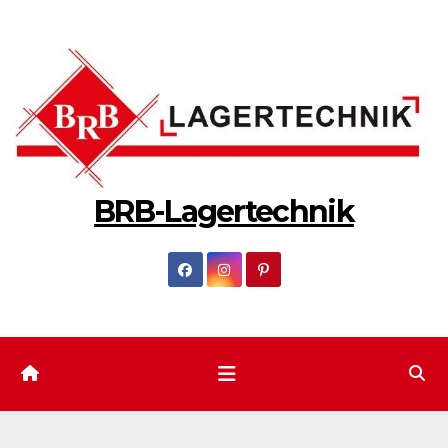
Zum
Inhalt
springen
BRB-Lagertechnik