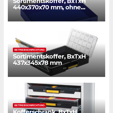
Sortimentskoffer, BxTxH
440x370x70 mm, ohne
Einsätze
BETRIEBSEINRICHTUNG
Sortimentskoffer, BxTxH
437x345x78 mm
BETRIEBSEINRICHTUNG
Kofferschrank, BxTxH