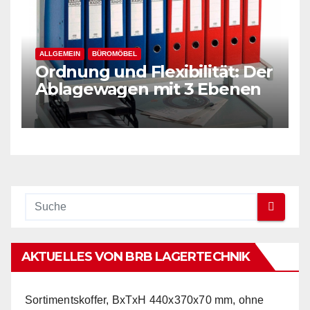
ALLGEMEIN
BÜROMÖBEL
Ordnung und Flexibilität: Der
Ablagewagen mit 3 Ebenen
AKTUELLES VON BRB LAGERTECHNIK
Sortimentskoffer, BxTxH 440x370x70 mm, ohne