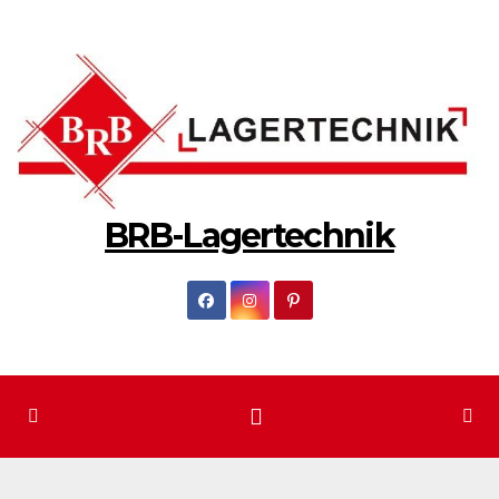
Zum
Inhalt
springen
BRB-Lagertechnik