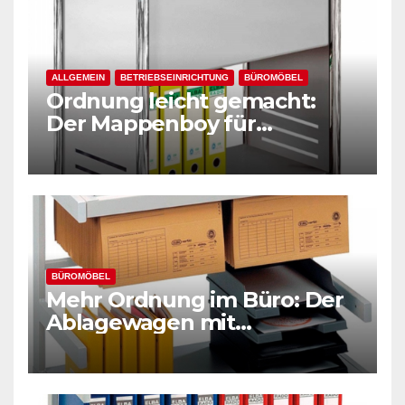
ALLGEMEIN
BETRIEBSEINRICHTUNG
BÜROMÖBEL
Ordnung leicht gemacht:
Der Mappenboy für
Hängemappen
BÜROMÖBEL
Mehr Ordnung im Büro: Der
Ablagewagen mit
Hängeregistratur