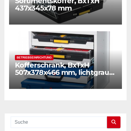
Sortimentskoffer, BxTxH
437x345x78 mm
BETRIEBSEINRICHTUNG
Kofferschrank, BxTxH
507x378x466 mm, lichtgrau
RAL 7035