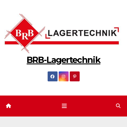
Zum
Inhalt
springen
BRB-Lagertechnik