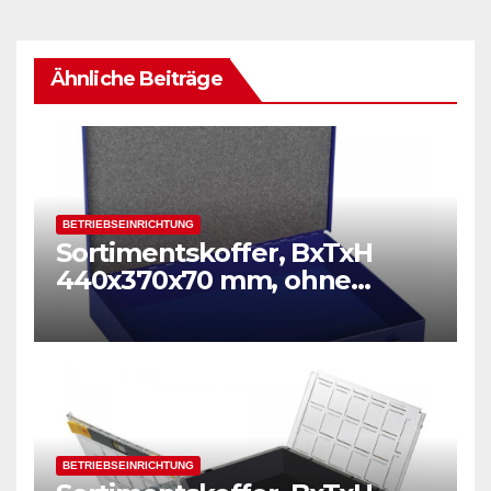
Ähnliche Beiträge
BETRIEBSEINRICHTUNG
Sortimentskoffer, BxTxH
440x370x70 mm, ohne
Einsätze
BETRIEBSEINRICHTUNG