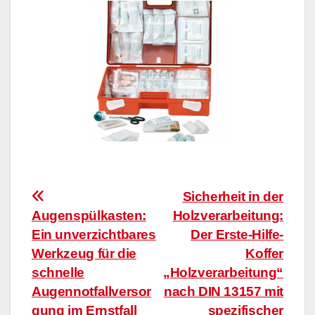
Beitragsnavigation
Sicherheit in der
Augenspülkasten:
Holzverarbeitung:
Ein unverzichtbares
Der Erste-Hilfe-
Werkzeug für die
Koffer
schnelle
„Holzverarbeitung“
Augennotfallversor
nach DIN 13157 mit
gung im Ernstfall
spezifischer