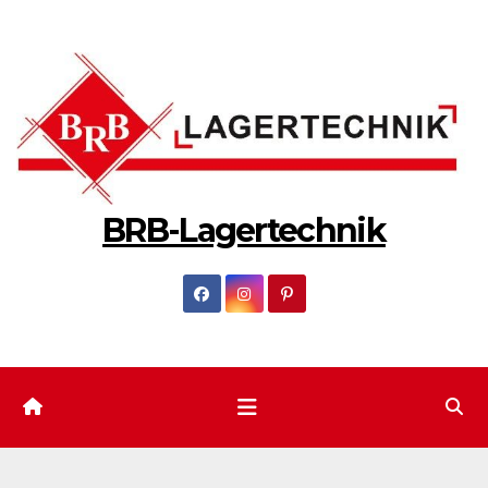
Zum
Inhalt
springen
BRB-Lagertechnik