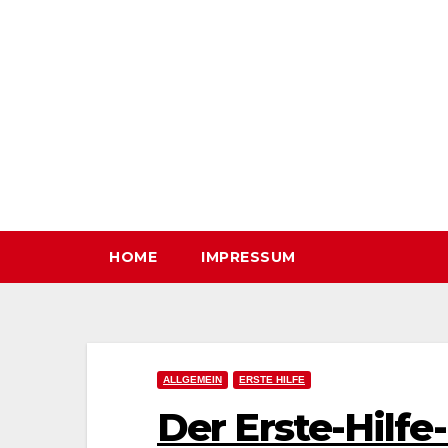
Zum
Inhalt
springen
HOME
IMPRESSUM
ALLGEMEIN
ERSTE HILFE
Der Erste-Hilf