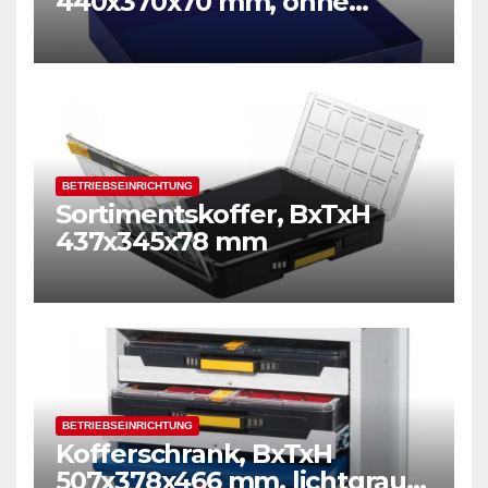
440x370x70 mm, ohne
Einsätze
BETRIEBSEINRICHTUNG
Sortimentskoffer, BxTxH
437x345x78 mm
BETRIEBSEINRICHTUNG
Kofferschrank, BxTxH
507x378x466 mm, lichtgrau