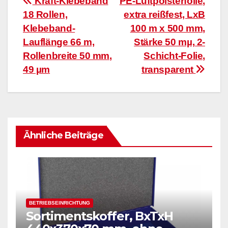
Beitragsnavigation
Kraft-Klebeband
PE-Luftpolsterfolie,
18 Rollen,
extra reißfest, LxB
Klebeband-
100 m x 500 mm,
Lauflänge 66 m,
Stärke 50 mµ, 2-
Rollenbreite 50 mm,
Schicht-Folie,
49 µm
transparent
Ähnliche Beiträge
BETRIEBSEINRICHTUNG
Sortimentskoffer, BxTxH