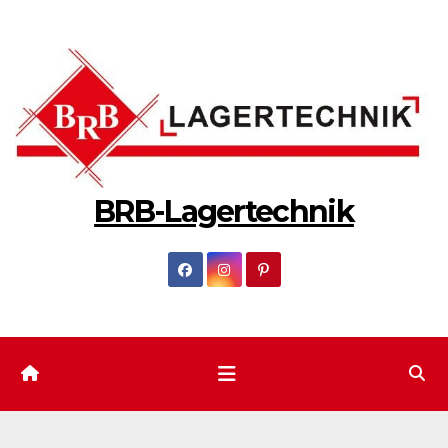
Zum
Inhalt
springen
BRB-Lagertechnik