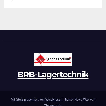
BRB-Lagertechnik
Mit Stolz präsentiert von WordPress
|
Theme: News Way von
Themeansar
.