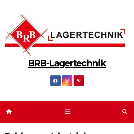
Zum
Inhalt
springen
BRB-Lagertechnik