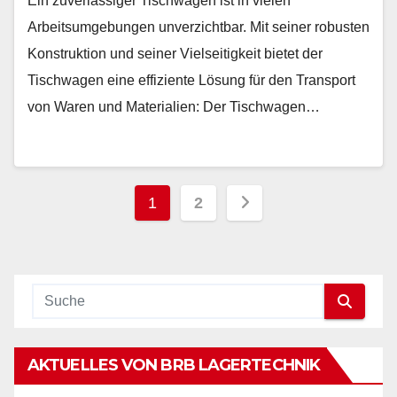
Ein zuverlässiger Tischwagen ist in vielen
Arbeitsumgebungen unverzichtbar. Mit seiner robusten
Konstruktion und seiner Vielseitigkeit bietet der
Tischwagen eine effiziente Lösung für den Transport
von Waren und Materialien: Der Tischwagen…
Seitennummerieru
1
2
der
Beiträge
AKTUELLES VON BRB LAGERTECHNIK