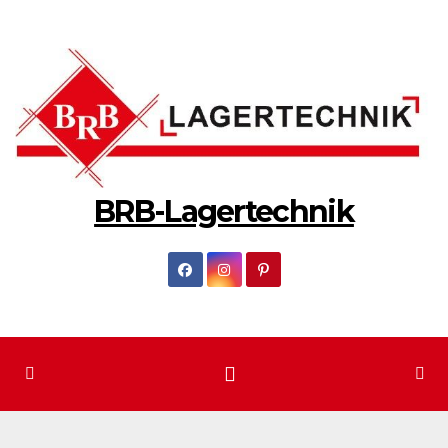
Zum
Inhalt
springen
BRB-Lagertechnik