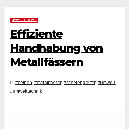
UMWELTTECHNIK
Effiziente
Handhabung von
Metallfässern
#betrieb
,
#metallfässer
,
#scherengreifer
,
#umwelt
,
#umwelttechnik