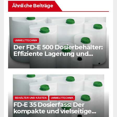
Ähnliche Beiträge
UMWELTTECHNIK
Der FD-E 500 Dosierbehälter:
Effiziente Lagerung und
präzise Dosierung für
moderne Unternehmen
BEHÄLTER UND KÄSTEN
UMWELTTECHNIK
FD-E 35 Dosierfass: Der
kompakte und vielseitige