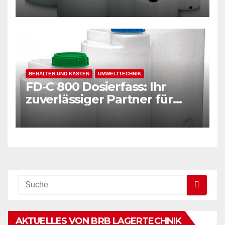
Kunststoffbehälter
Einführung:
BEHÄLTER UND KÄSTEN
UMWELTTECHNIK
FD-C 800 Dosierfass: Ihr
zuverlässiger Partner für
große Volumen
AKTUELLES VON BRB LAGERTECHNIK