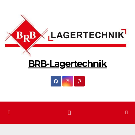
Zum
Inhalt
springen
BRB-Lagertechnik