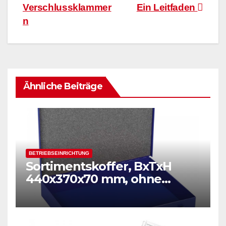
Verschlussklammer
Ein Leitfaden
n
Ähnliche Beiträge
BETRIEBSEINRICHTUNG
Sortimentskoffer, BxTxH
440x370x70 mm, ohne
Einsätze