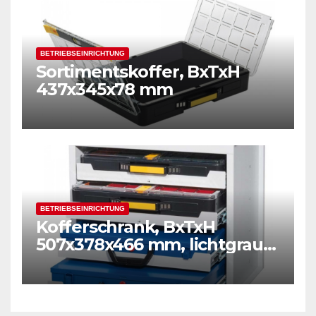
BETRIEBSEINRICHTUNG
Sortimentskoffer, BxTxH
437x345x78 mm
BETRIEBSEINRICHTUNG
Kofferschrank, BxTxH
507x378x466 mm, lichtgrau
RAL 7035