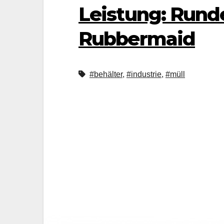
Leistung: Rund
Rubbermaid
#behälter
,
#industrie
,
#müll