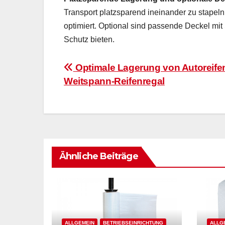
Transport platzsparend ineinander zu stape
optimiert. Optional sind passende Deckel mit
Schutz bieten.
Beitragsnavigation
Optimale Lagerung von Autoreife
Weitspann-Reifenregal
Ähnliche Beiträge
ALLGEMEIN
BETRIEBSEINRICHTUNG
ALLG