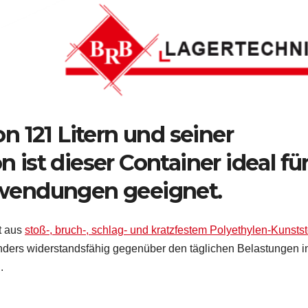
on 121 Litern und seiner
 ist dieser Container ideal fü
nwendungen geeignet.
t aus
stoß-, bruch-, schlag- und kratzfestem Polyethylen-Kunstst
nders widerstandsfähig gegenüber den täglichen Belastungen i
.