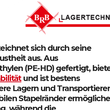
zeichnet sich durch seine
ustheit aus. Aus
ylen (PE-HD) gefertigt, biet
ilität
und ist bestens
here Lagern und Transportiere
bilen Stapelränder ermöglich
ng, während die