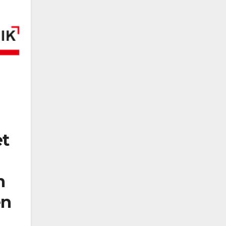
et
n
en