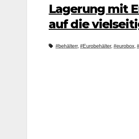
Lagerung mit Eu
auf die vielsei
#behälterr
,
#Eurobehälter
,
#eurobox
,