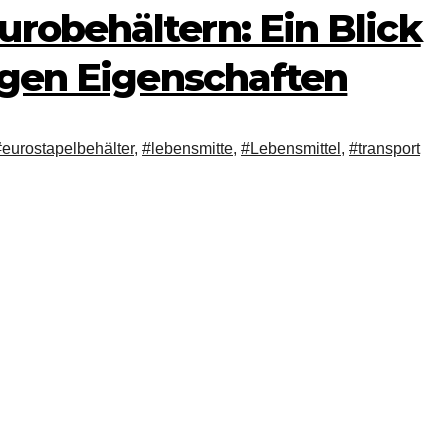
robehältern: Ein Blick
tigen Eigenschaften
#eurostapelbehälter
,
#lebensmitte
,
#Lebensmittel
,
#transport