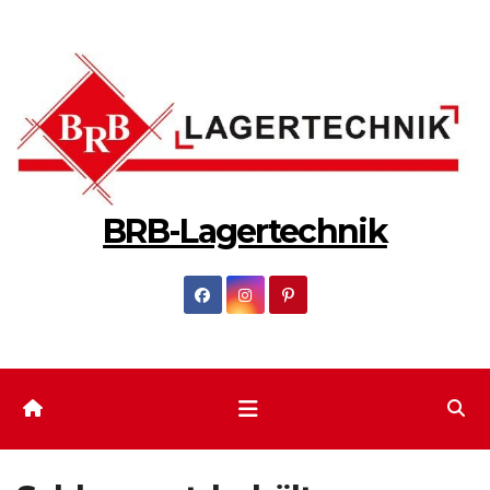
Zum
Inhalt
springen
BRB-Lagertechnik