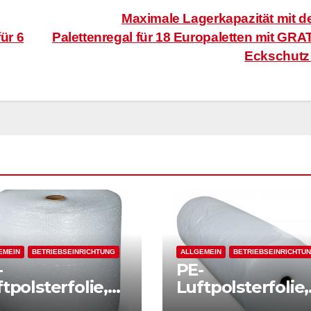
Maximale Lagerkapazität mit 
ür 6
Palettenregal für 18 Europaletten mit GRA
Eckschut
EMEIN
BETRIEBSEINRICHTUNG
ALLGEMEIN
BETRIEBSEINRICHTU
-
PE-
tpolsterfolie,
Luftpolsterfolie,
ra reißfest, LxB
extra reißfest, L