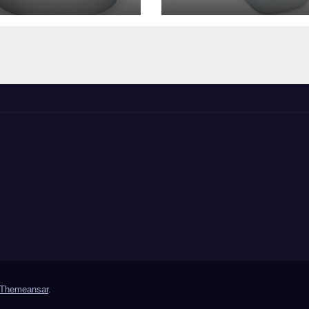
0 m x 500 mm,
100 m x 2000 m
rke 50 mµ, 2-
Stärke 50 mµ, 2-
icht-Folie,
Schicht-Folie,
ansparent
transparent
Themeansar
.