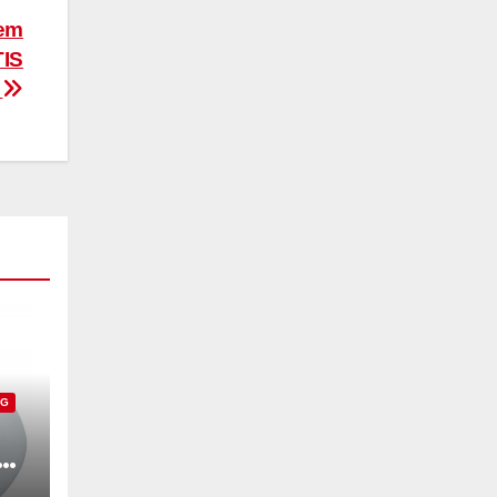
dem
TIS
z
NG
xB