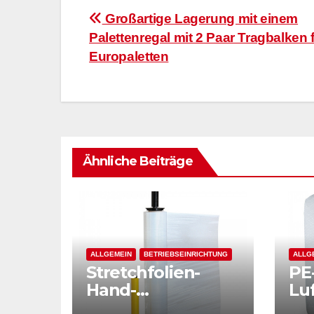
Beitragsnavigation
Großartige Lagerung mit einem
Palettenregal mit 2 Paar Tragbalken f
Europaletten
Ähnliche Beiträge
ALLGEMEIN
BETRIEBSEINRICHTUNG
ALLG
Stretchfolien-
PE
Hand-
Luf
Stahlabroller
ext