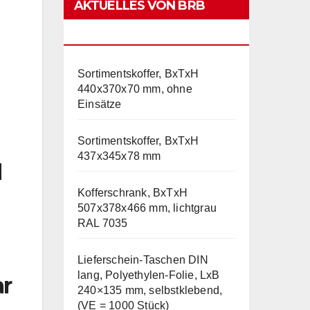
AKTUELLES VON BRB
LAGERTECHNIK
Sortimentskoffer, BxTxH
440x370x70 mm, ohne
Einsätze
Sortimentskoffer, BxTxH
437x345x78 mm
d
Kofferschrank, BxTxH
507x378x466 mm, lichtgrau
RAL 7035
Lieferschein-Taschen DIN
lang, Polyethylen-Folie, LxB
ar
240×135 mm, selbstklebend,
(VE = 1000 Stück)