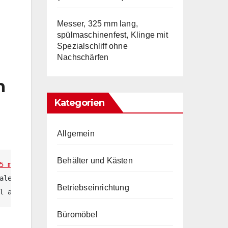
Messer, 325 mm lang,
spülmaschinenfest, Klinge mit
Spezialschliff ohne
Nachschärfen
n
Kategorien
Allgemein
Behälter und Kästen
5 mm, eine Tiefe von 1100 mm und eine Höhe von 2500 mm. 
aletten sicher und platzsparend zu lagern. 

Betriebseinrichtung
l auch in begrenzten Räumen effizient genutzt werden.
Büromöbel