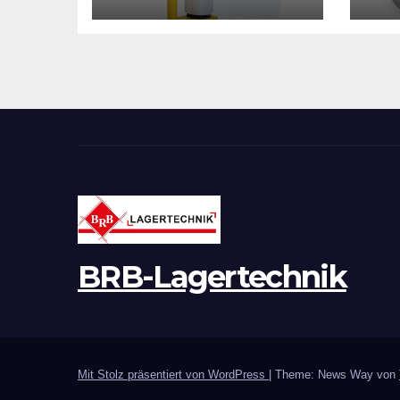
10
Stä
Sch
tr
BRB-Lagertechnik
Mit Stolz präsentiert von WordPress
|
Theme: News Way von