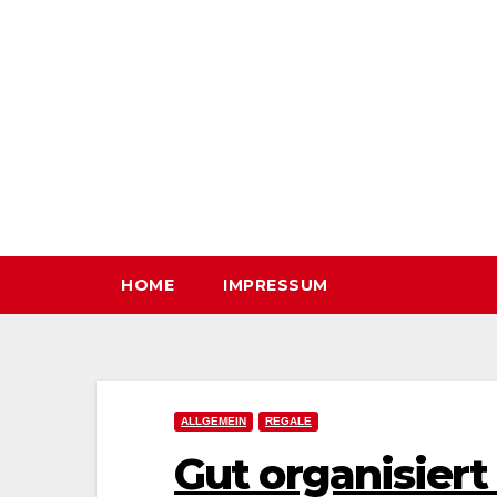
Zum
Inhalt
springen
HOME
IMPRESSUM
ALLGEMEIN
REGALE
Gut organisier