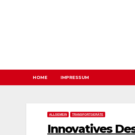
Zum
Inhalt
springen
HOME
IMPRESSUM
ALLGEMEIN
TRANSPORTGERÄTE
Innovatives De