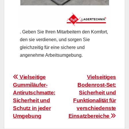
. Geben Sie Ihren Mitarbeitern den Komfort,
den sie verdienen, und sorgen Sie
gleichzeitig für eine sichere und
angenehme Arbeitsumgebung.
Beitragsnavigation
Vielseitige
Vielseitiges
Gummiläufer-
Bodenrost-Set:
Antirutschmatte:
Sicherheit und
Sicherheit und
Funktionalität für
Schutz in jeder
verschiedenste
Umgebung
Einsatzbereiche