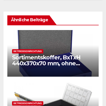
Ähnliche Beiträge
BETRIEBSEINRICHTUNG
Sortimentskoffer, BxTxH
440x370x70 mm, ohne
Einsätze
BETRIEBSEINRICHTUNG