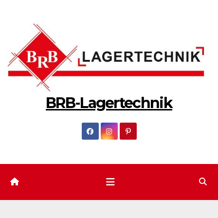
Zum
Inhalt
springen
BRB-Lagertechnik