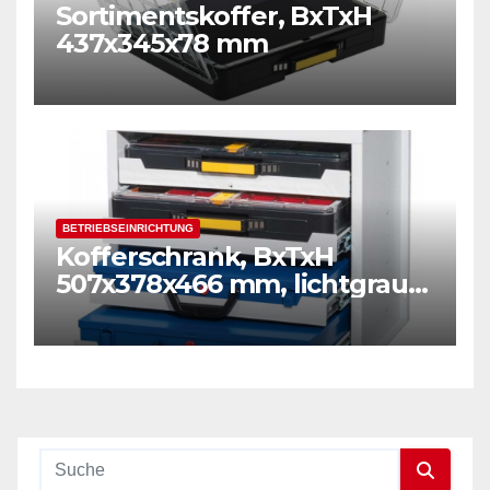
Sortimentskoffer, BxTxH
437x345x78 mm
BETRIEBSEINRICHTUNG
Kofferschrank, BxTxH
507x378x466 mm, lichtgrau
RAL 7035